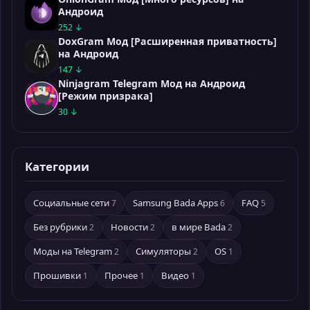
Андроид
252 ↓
DoxGram Мод [Расширенная приватность]
на Андроид
147 ↓
Ninjagram Telegram Мод на Андроид
[Режим призрака]
30 ↓
Категории
Социальные сети
Samsung Bada Apps
FAQ
7
6
5
Без рубрики
Новости
в мире Bada
2
2
2
Моды на Telegram
Симуляторы
OS
2
2
1
Прошивки
Прочее
Видео
1
1
1