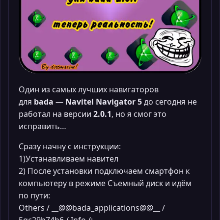
Один из самых лучших навигаторов
для
bada
—
Navitel Navigator 5
до сегодня не
работал на версии
2.0.1
, но я смог это
исправить…
Сразу начну с инструкции:
1)Устанавливаем навител
2) После установки подключаем смартфон к
компьютеру в режиме Съемный диск и идём
по пути:
Others / __@@bada_applications@@__ /
5qc29b74b6 / Info /;