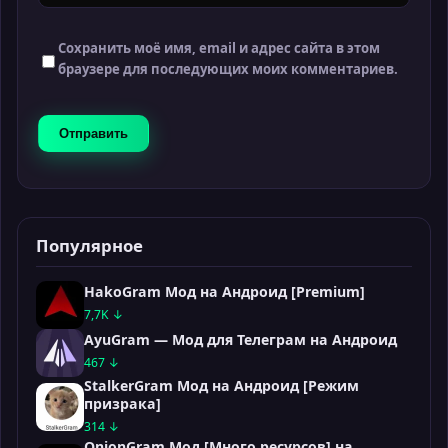
Сохранить моё имя, email и адрес сайта в этом
браузере для последующих моих комментариев.
Популярное
HakoGram Мод на Андроид [Premium]
7,7K ↓
AyuGram — Мод для Телеграм на Андроид
467 ↓
StalkerGram Мод на Андроид [Режим
призрака]
314 ↓
OnionGram Мод [Много ресурсов] на