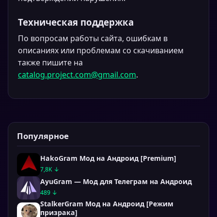
Техническая поддержка
По вопросам работы сайта, ошибкам в
описаниях или проблемам со скачиванием
также пишите на
catalog.project.com@gmail.com
.
Популярное
HakoGram Мод на Андроид [Premium]
7,8K ↓
AyuGram — Мод для Телеграм на Андроид
489 ↓
StalkerGram Мод на Андроид [Режим
призрака]