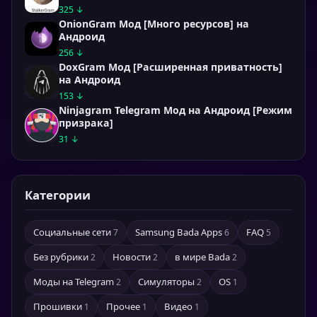
325 ↓
OnionGram Мод [Много ресурсов] на
Андроид
256 ↓
DoxGram Мод [Расширенная приватность]
на Андроид
153 ↓
Ninjagram Telegram Мод на Андроид [Режим
призрака]
31 ↓
Категории
Социальные сети
Samsung Bada Apps
FAQ
7
6
5
Без рубрики
Новости
в мире Bada
2
2
2
Моды на Telegram
Симуляторы
OS
2
2
1
Прошивки
Прочее
Видео
1
1
1