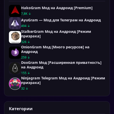
HakoGram Мод на Андроид [Premium]
7,8K ↓
AyuGram — Мод для Телеграм на Андроид
494 ↓
StalkerGram Мод на Андроид [Режим
призрака]
326 ↓
OnionGram Мод [Много ресурсов] на
Андроид
259 ↓
DoxGram Мод [Расширенная приватность]
на Андроид
155 ↓
Ninjagram Telegram Мод на Андроид [Режим
призрака]
32 ↓
Категории