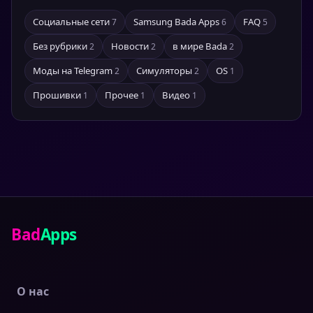
Социальные сети
Samsung Bada Apps
FAQ
7
6
5
Без рубрики
Новости
в мире Bada
2
2
2
Моды на Telegram
Симуляторы
OS
2
2
1
Прошивки
Прочее
Видео
1
1
1
Bad
Apps
О нас