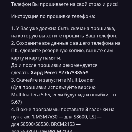
Телефон Вы прошиваете на свой страх и риск!
Инструкция по прошивке телефона:
1. У Вас уже должна быть скачана прошивка,
на которую вы хотите прошить Ваш телефон.
2. Сохраните все данные с вашего телефона на
ПК, сделайте резервную копию, выньте сим
карту и карту памяти.
До и после прошивки рекомендуется
сделать
Хард Ресет *2767*3855#
3. Скачайте и запустите MultiLoader.
(Для прошивки используйте версию
Multiloadera 5.65, если будут идти ошибки, то
5.67)
4. В окне программы поставьте
3
галочки на
пунктах:
1.
MSM7x30 — для S8600, LSI —
для S8500/S8530, BRCM2153 —
для S5380D или BRCM2133 —