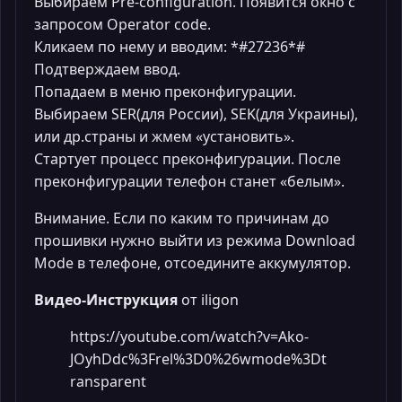
Выбираем Pre-configuration. Появится окно с
запросом Operator code.
Кликаем по нему и вводим: *#27236*#
Подтверждаем ввод.
Попадаем в меню преконфигурации.
Выбираем SER(для России), SEK(для Украины),
или др.страны и жмем «установить».
Стартует процесс преконфигурации. После
преконфигурации телефон станет «белым».
Внимание. Если по каким то причинам до
прошивки нужно выйти из режима Download
Mode в телефоне, отсоедините аккумулятор.
Видео-Инструкция
от iligon
https://youtube.com/watch?v=Ako-
JOyhDdc%3Frel%3D0%26wmode%3Dt
ransparent