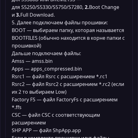
для S5250/S5330/S5750/S7280,
2.
Boot Change
и
3.
Full Download.
5. Далее подключаем файлы прошивки:
BOOT — выбираем папку, которая называется
BOOTFILES (обычно находится в корне папки с
прошивкой)
Дальше подключаем файлы:
Amss — amss.bin
Apps — apps_compressed.bin
Rsrc1 — файл Rsrc с расширением *.rc1
Rsrc2 — файл Rsrc2 с расширением *.rc2 (если
их 2 то выбираем Low)
Factory FS — файл FactoryFs с расширением
*.ffs
CSC — файл CSC с соответствующим
расширением
SHP APP — файл ShpApp.app