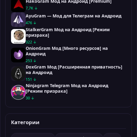
HakoGram Мод на Андроид [Premium]
7,7K ↓
AyuGram — Мод для Телеграм на Андроид
476 ↓
StalkerGram Мод на Андроид [Режим
призрака]
322 ↓
OnionGram Мод [Много ресурсов] на
Андроид
253 ↓
DoxGram Мод [Расширенная приватность]
на Андроид
151 ↓
Ninjagram Telegram Мод на Андроид
[Режим призрака]
30 ↓
Категории