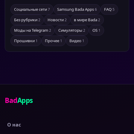
Социальные сети
Samsung Bada Apps
FAQ
7
6
5
Без рубрики
Новости
в мире Bada
2
2
2
Моды на Telegram
Симуляторы
OS
2
2
1
Прошивки
Прочее
Видео
1
1
1
Bad
Apps
О нас