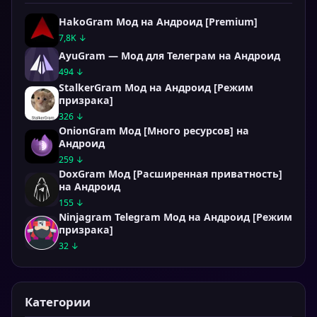
HakoGram Мод на Андроид [Premium]
7,8K ↓
AyuGram — Мод для Телеграм на Андроид
494 ↓
StalkerGram Мод на Андроид [Режим
призрака]
326 ↓
OnionGram Мод [Много ресурсов] на
Андроид
259 ↓
DoxGram Мод [Расширенная приватность]
на Андроид
155 ↓
Ninjagram Telegram Мод на Андроид [Режим
призрака]
32 ↓
Категории