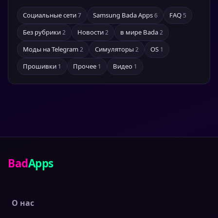
Социальные сети
Samsung Bada Apps
FAQ
7
6
5
Без рубрики
Новости
в мире Bada
2
2
2
Моды на Telegram
Симуляторы
OS
2
2
1
Прошивки
Прочее
Видео
1
1
1
Bad
Apps
О нас