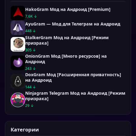
HakoGram Мод на Андроид [Premium]
7,6K ↓
AyuGram — Мод для Телеграм на Андроид
448 ↓
StalkerGram Мод на Андроид [Режим
призрака]
305 ↓
OnionGram Мод [Много ресурсов] на
Андроид
243 ↓
DoxGram Мод [Расширенная приватность]
на Андроид
144 ↓
Ninjagram Telegram Мод на Андроид [Режим
призрака]
29 ↓
Категории