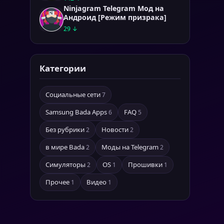
Ninjagram Telegram Мод на
Андроид [Режим призрака]
29 ↓
Категории
Социальные сети
7
Samsung Bada Apps
FAQ
6
5
Без рубрики
Новости
2
2
в мире Bada
Моды на Telegram
2
2
Симуляторы
OS
Прошивки
2
1
1
Прочее
Видео
1
1