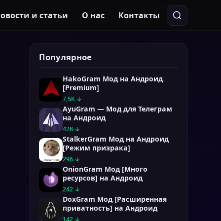
овости и статьи
О нас
Контакты
Популярное
HakoGram Мод на Андроид
[Premium]
7,5K ↓
AyuGram — Мод для Телеграм
на Андроид
428 ↓
StalkerGram Мод на Андроид
[Режим призрака]
296 ↓
OnionGram Мод [Много
ресурсов] на Андроид
242 ↓
DoxGram Мод [Расширенная
приватность] на Андроид
142 ↓